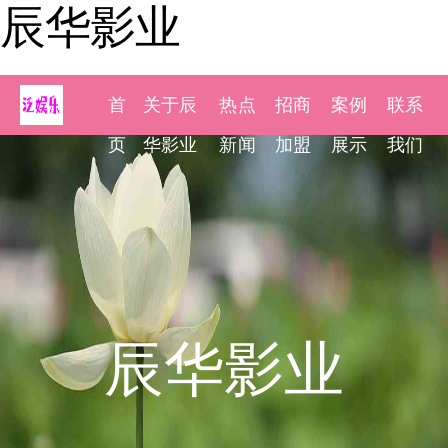
辰华影业
首
关于辰
热点
招商
案例
联系
页
华影业
新闻
加盟
展示
我们
辰华影业