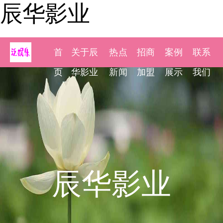
辰华影业
首
关于辰
热点
招商
案例
联系
页
华影业
新闻
加盟
展示
我们
辰华影业