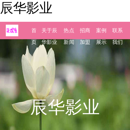
辰华影业
首
关于辰
热点
招商
案例
联系
页
华影业
新闻
加盟
展示
我们
辰华影业