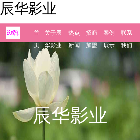
辰华影业
首
关于辰
热点
招商
案例
联系
页
华影业
新闻
加盟
展示
我们
辰华影业